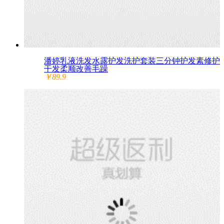
潘婷乳液洗发水露护发洗护套装三分钟护发素修护
干发柔顺改善毛躁
￥89.9