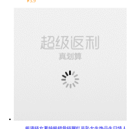
￥5.9
银项链女夏纯银锁骨链网红吊坠女生饰品生日情人