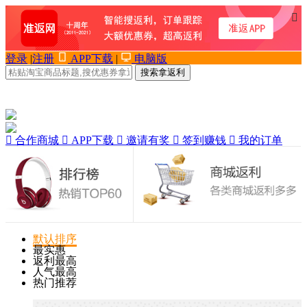

登录
|
注册
APP下载
|
电脑版
搜索拿返利

合作商城

APP下载

邀请有奖

签到赚钱

我的订单
默认排序
最实惠
返利最高
人气最高
热门推荐