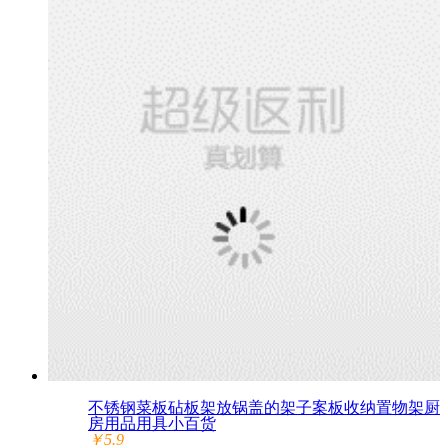
不锈钢菜板砧板架放锅盖的架子案板收纳置物架厨
房用品用具小百货
￥5.9