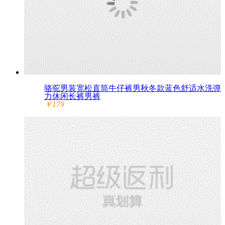
骆驼男装宽松直筒牛仔裤男秋冬款蓝色舒适水洗弹
力休闲长裤男裤
￥179