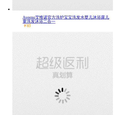
Aveeno艾惟诺官方洗护宝宝洗发水婴儿沐浴露儿
童洗发沐浴二合一
￥85