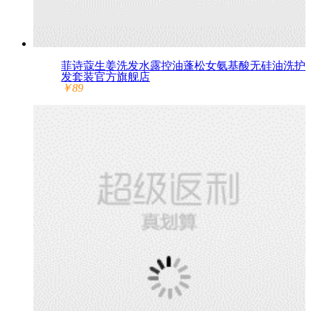
菲诗蔻生姜洗发水露控油蓬松女氨基酸无硅油洗护
发套装官方旗舰店
￥89