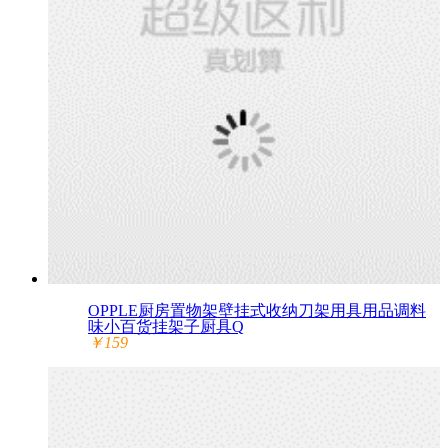
OPPLE厨房置物架壁挂式收纳刀架用具用品调料
味小百货挂架子厨具Q
￥159