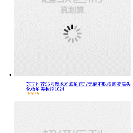
苏宁推荐55号魔术粉底刷遮瑕无痕不吃粉底液扁头
化妆刷美妆刷1024
￥59.8