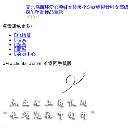
莫比乌斯环爱心项链女轻奢小众钛钢锁骨链女高级
感吊坠配饰品新款
￥15.9
点击加载更多>

电脑版

搜索

超高

商城

会员中心
www.zhunfan.com/m 准返网手机版