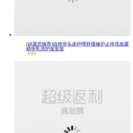
[赵露思推荐]自然堂头皮护理舒缓修护止痒洗发露
精华乳洗护发套装
￥89