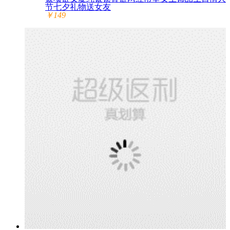
节七夕礼物送女友
￥149