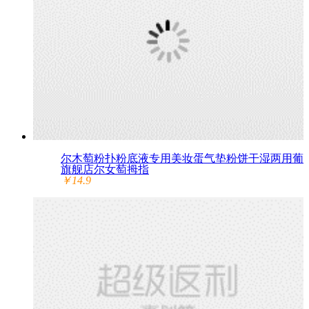
尔木萄粉扑粉底液专用美妆蛋气垫粉饼干湿两用葡
旗舰店尔女萄拇指
￥14.9