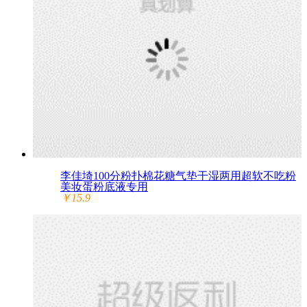
李佳埼100分粉扑棉花糖气垫干湿两用超软不吃粉
美妆蛋粉底液专用
￥15.9