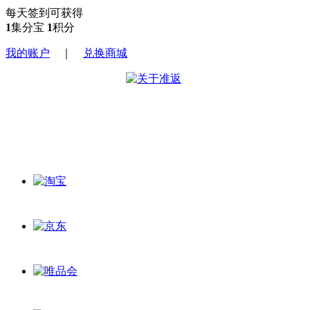
每天签到可获得
1
集分宝
1
积分
我的账户
｜
兑换商城