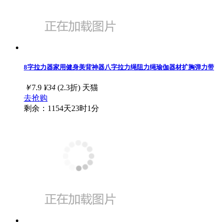
8字拉力器家用健身美背神器八字拉力绳阻力绳瑜伽器材扩胸弹力带
￥
7.9
¥34
(2.3折)
天猫
去抢购
剩余：1154天23时1分