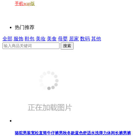
手机
w
ap
版
热门推荐
全部
服饰
鞋包
美妆
美食
母婴
居家
数码
其他
搜索
骆驼男装宽松直筒牛仔裤男秋冬款蓝色舒适水洗弹力休闲长裤男裤