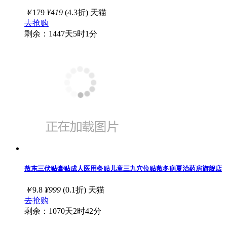
￥
179
¥419
(4.3折)
天猫
去抢购
剩余：1447天5时1分
敖东三伏贴膏贴成人医用灸贴儿童三九穴位贴敷冬病夏治药房旗舰店
￥
9.8
¥999
(0.1折)
天猫
去抢购
剩余：1070天2时42分