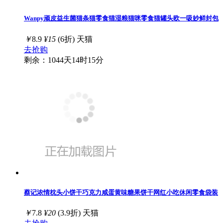
Wanpy顽皮益生菌猫条猫零食猫湿粮猫咪零食猫罐头欧一吸妙鲜封包
￥
8.9
¥15
(6折)
天猫
去抢购
剩余：1044天14时15分
蔡记浓情枕头小饼干巧克力咸蛋黄味糖果饼干网红小吃休闲零食袋装
￥
7.8
¥20
(3.9折)
天猫