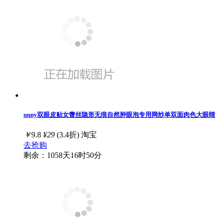
unny双眼皮贴女蕾丝隐形无痕自然肿眼泡专用网纱单双面肉色大眼睛
￥
9.8
¥29
(3.4折)
淘宝
去抢购
剩余：1058天16时50分